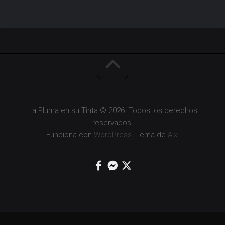
La Pluma en su Tinta © 2026. Todos los derechos
reservados.
Funciona con
WordPress
. Tema de
Alx
.